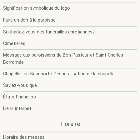
O
F
l
l
Signification symbolique du logo
s
s
m
m
Faire un don à la paroisse
Souhaitez-vous des funérailles chrétiennes?
Cimetières
Message aux paroissiens de Bon-Pasteur et Saint-Charles-
Borromée
Chapelle Lac-Beauport / Désacralisation de la chapelle
Saviez-vous que...
États financiers
Liens internet
.
.
Horaire
O
F
l
l
Horaire des messes