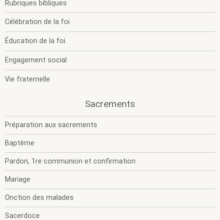
m
m
Rubriques bibliques
Célébration de la foi
Éducation de la foi
.
Section
Engagement social
active.
Vie fraternelle
.
.
Sacrements
O
F
l
l
Préparation aux sacrements
s
s
m
m
Baptême
Pardon, 1re communion et confirmation
Mariage
Onction des malades
Sacerdoce