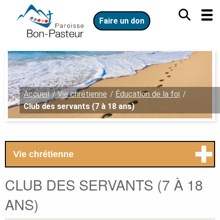
Aller
Aller
au
au
Faire un don
contenu
menu
principal
Vous
Accueil
Vie chrétienne
Éducation de la foi
êtes
Club des servants (7 à 18 ans)
ici
:
Menu
.
Vie chrétienne
secondaire.
Ouvrir
le
CLUB DES SERVANTS (7 À 18
menu
secondaire.
ANS)