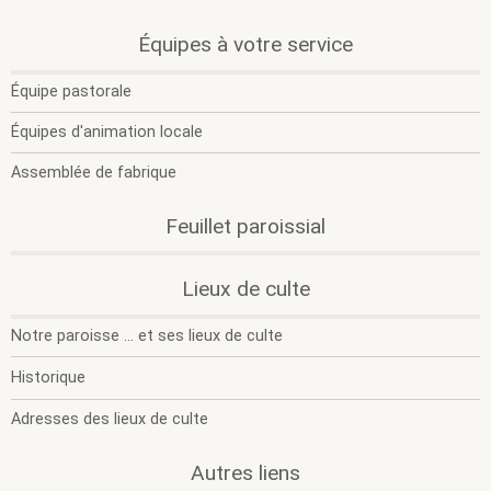
.
.
Équipes à votre service
O
F
l
l
Équipe pastorale
s
s
m
m
Équipes d'animation locale
Assemblée de fabrique
Feuillet paroissial
.
.
Lieux de culte
O
F
l
l
Notre paroisse ... et ses lieux de culte
s
s
m
m
Historique
Adresses des lieux de culte
.
.
Autres liens