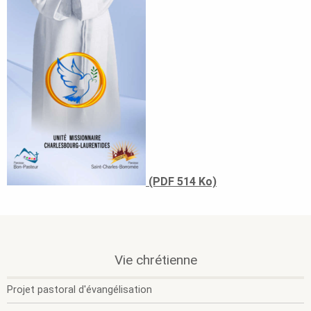
(PDF 514 Ko)
.
.
.
Vie chrétienne
Section
O
F
active.
l
l
Projet pastoral d'évangélisation
s
s