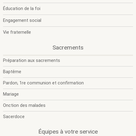
Éducation de la foi
.
Section
Engagement social
active.
Vie fraternelle
.
.
Sacrements
O
F
l
l
Préparation aux sacrements
s
s
m
m
Baptême
Pardon, 1re communion et confirmation
Mariage
Onction des malades
Sacerdoce
.
.
Équipes à votre service