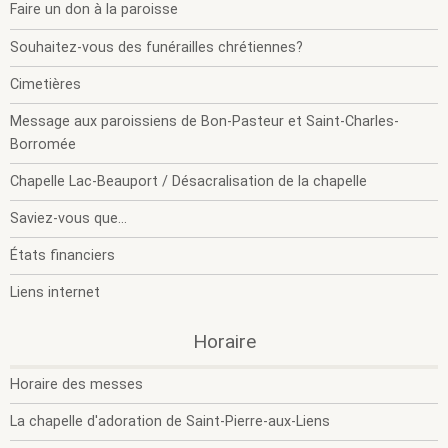
m
m
Faire un don à la paroisse
Souhaitez-vous des funérailles chrétiennes?
Cimetières
Message aux paroissiens de Bon-Pasteur et Saint-Charles-
Borromée
Chapelle Lac-Beauport / Désacralisation de la chapelle
Saviez-vous que...
États financiers
Liens internet
.
.
Horaire
O
F
l
l
Horaire des messes
s
s
m
m
La chapelle d'adoration de Saint-Pierre-aux-Liens