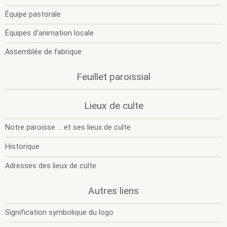
O
F
l
l
Équipe pastorale
s
s
m
m
Équipes d'animation locale
Assemblée de fabrique
Feuillet paroissial
.
.
Lieux de culte
O
F
l
l
Notre paroisse ... et ses lieux de culte
s
s
m
m
Historique
Adresses des lieux de culte
.
.
Autres liens
O
F
l
l
Signification symbolique du logo
s
s