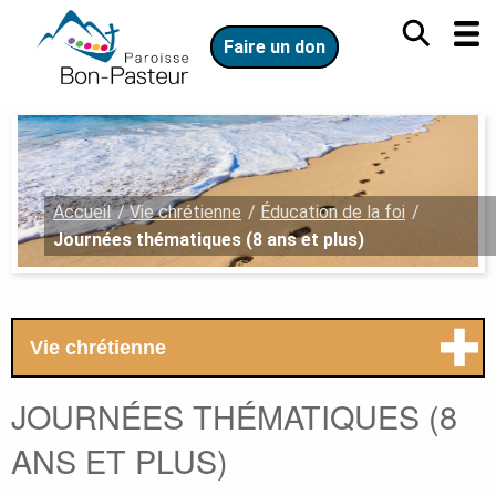
Aller
Aller
au
au
Faire un don
contenu
menu
principal
Vous
Accueil
Vie chrétienne
Éducation de la foi
êtes
Journées thématiques (8 ans et plus)
ici
:
Menu
.
Vie chrétienne
secondaire.
Ouvrir
le
JOURNÉES THÉMATIQUES (8
menu
secondaire.
ANS ET PLUS)