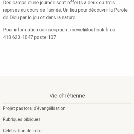
Des camps d’une journée sont offerts à deux ou trois
reprises au cours de l’année. Un lieu pour découvrir la Parole
de Dieu par le jeu et dans la nature.
Pour information ou inscription :
mcviel@outlook.fr
ou
418 623-1847 poste 107
.
.
.
Vie chrétienne
Section
O
F
active.
l
l
Projet pastoral d'évangélisation
s
s
m
m
Rubriques bibliques
Célébration de la foi