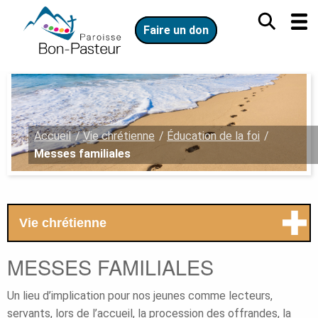
Aller
Aller
au
au
Faire un don
contenu
menu
principal
Vous
Accueil
Vie chrétienne
Éducation de la foi
êtes
Messes familiales
ici
:
Menu
.
Vie chrétienne
secondaire.
Ouvrir
le
MESSES FAMILIALES
menu
secondaire.
Un lieu d’implication pour nos jeunes comme lecteurs,
servants, lors de l’accueil, la procession des offrandes, la