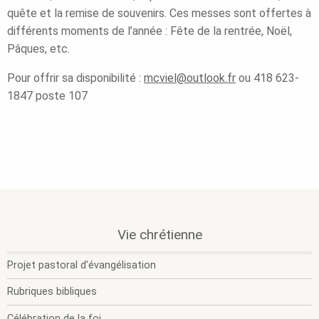
quête et la remise de souvenirs. Ces messes sont offertes à
différents moments de l’année : Fête de la rentrée, Noël,
Pâques, etc.
Pour offrir sa disponibilité :
mcviel@outlook.fr
ou 418 623-
1847 poste 107
.
.
.
Vie chrétienne
Section
O
F
active.
l
l
Projet pastoral d'évangélisation
s
s
m
m
Rubriques bibliques
Célébration de la foi