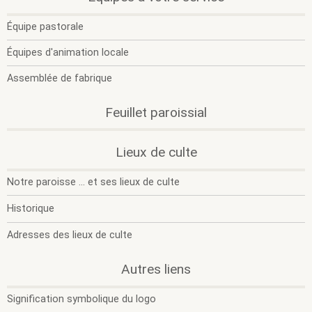
O
F
l
l
Équipe pastorale
s
s
m
m
Équipes d'animation locale
Assemblée de fabrique
Feuillet paroissial
.
.
Lieux de culte
O
F
l
l
Notre paroisse ... et ses lieux de culte
s
s
m
m
Historique
Adresses des lieux de culte
.
.
Autres liens
O
F
l
l
Signification symbolique du logo
s
s