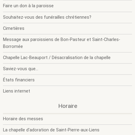
m
m
Faire un don à la paroisse
Souhaitez-vous des funérailles chrétiennes?
Cimetières
Message aux paroissiens de Bon-Pasteur et Saint-Charles-
Borromée
Chapelle Lac-Beauport / Désacralisation de la chapelle
Saviez-vous que...
États financiers
Liens internet
.
.
Horaire
O
F
l
l
Horaire des messes
s
s
m
m
La chapelle d'adoration de Saint-Pierre-aux-Liens