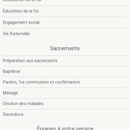
Éducation de la foi
.
Section
Engagement social
active.
Vie fraternelle
.
.
Sacrements
O
F
l
l
Préparation aux sacrements
s
s
m
m
Baptême
Pardon, 1re communion et confirmation
Mariage
Onction des malades
Sacerdoce
.
.
Équipes à votre service